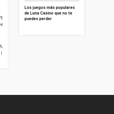
Los juegos más populares
de Luna Casino que no te
এই
puedes perder
লো
র,
ে।