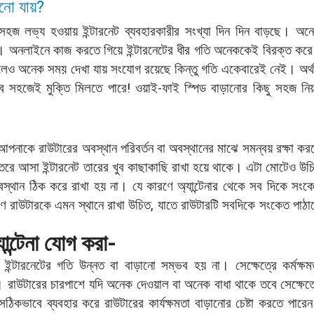
ানো যায়?
য সহজ লভ্য হওয়ায় ইন্টারনেট ব্যবহারকারীর সংখ্যা দিন দিন বাড়ছে। অন
য়েছে। অনলাইনে কাজ করতে গিয়ে ইন্টারনেটের ধীর গতি অনেককেই বিরক্ত কর
ইলেও অনেক সময় দেখা যায় সংযোগ রয়েছে কিন্তু গতি একেবারেই নেই। অর্থ
ুব সহজেই মুক্তি মিলতে পারে! ওয়াই-ফাই স্পিড বাড়ানোর কিছু সহজ নি
নাকে রাউটারের অবস্থান পরিবর্তন বা অবস্থানের মাঝে সমন্বয় রক্ষা কর
িতরে আসা ইন্টারনেট তারের খুব কাছাকাছি রাখা হয়ে থাকে। এটা মোটেও উচ
স্থান ঠিক করে রাখা হয় না। যে কারণে অ্যান্টেনার থেকে সব দিকে সংক
ে রাউটারকে এমন স্থানে রাখা উচিত, যাতে রাউটারটি সবদিকে সংকেত পাঠা
ান্টেনা যোগ করা-
ন্টারনেটের গতি উন্নত বা বাড়ানো সম্ভব হয় না। সেক্ষেত্রে কর্মক্ষম
রে। রাউটারের চারপাশে যদি অনেক দেওয়াল বা অনেক বাধা থাকে তবে সেক্ষেত্
 সঠিকভাবে ব্যবহার করে রাউটারের কার্যক্ষমতা বাড়ানোর চেষ্টা করতে পারে