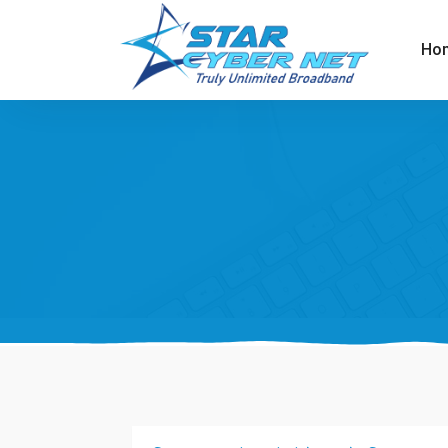
Skip
to
Ho
content
Broadband & Internet Services