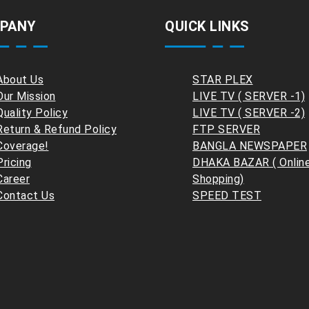
PANY
QUICK LINKS
About Us
STAR PLEX
Our Mission
LIVE TV ( SERVER -1)
Quality Policy
LIVE TV ( SERVER -2)
Return & Refund Policy
FTP SERVER
Coverage!
BANGLA NEWSPAPER
Pricing
DHAKA BAZAR ( Onlin
Career
Shopping)
Contact Us
SPEED TEST