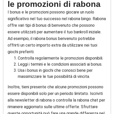
le promozioni di rabona
I bonus e le promozioni possono giocare un ruolo
significativo nel tuo successo nel rabona bingo. Rabona
offre vari tipi di bonus di benvenuto che possono
essere utilizzati per aumentare il tuo bankroll iniziale.
Ad esempio, il rabona bonus benvenuto potrebbe
offrirti un certo importo extra da utilizzare nei tuoi
giochi preferiti.
Controlla regolarmente le promozioni disponibili.
Leggi i termini e le condizioni associati ai bonus.
Usa i bonus in giochi che conosci bene per
massimizzare le tue possibilità di vincita.
Inoltre, tieni presente che alcune promozioni possono
essere disponibili solo per un periodo limitato. Iscriviti
alla newsletter di rabona o controlla la rabona chat per
rimanere aggiornato sulle ultime offerte. Sfruttare
queste opportunità può fare una grande differenza nel