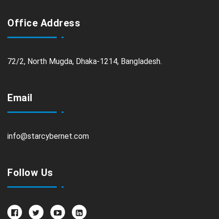
Office Address
72/2, North Mugda, Dhaka-1214, Bangladesh.
Email
info@starcybernet.com
Follow Us