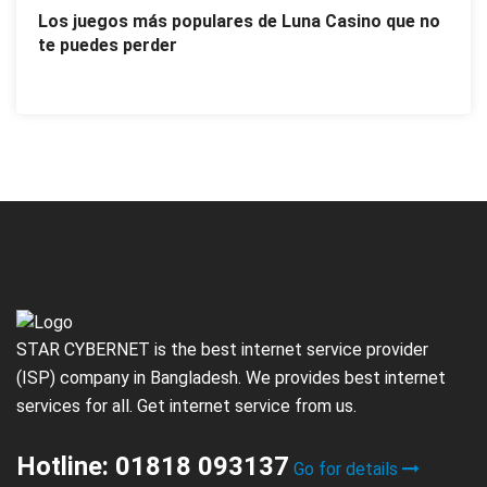
Los juegos más populares de Luna Casino que no
te puedes perder
STAR CYBERNET is the best internet service provider
(ISP) company in Bangladesh. We provides best internet
services for all. Get internet service from us.
Hotline: 01818 093137
Go for details