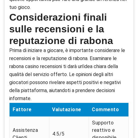
tuo gioco.
Considerazioni finali
sulle recensioni e la
reputazione di rabona
Prima di iniziare a giocare, è importante considerare le
recensioni e la reputazione di rabona. Esaminare le
rabona casino recensioni ti darà un’idea chiara della
qualità del servizio offerto. Le opinioni degli altri
giocatori possono rivelare aspetti positivi e negativi
della piattaforma, aiutandoti a prendere decisioni
informate.
Fattore
Valutazione
Commento
Supporto
Assistenza
reattivo e
4.5/5
Clienti
disponibile