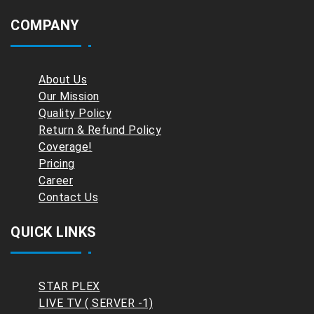
COMPANY
About Us
Our Mission
Quality Policy
Return & Refund Policy
Coverage!
Pricing
Career
Contact Us
QUICK LINKS
STAR PLEX
LIVE TV ( SERVER -1)