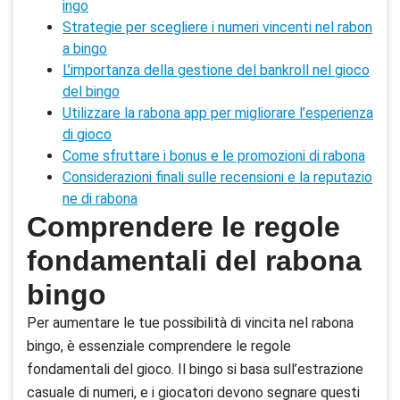
ingo
Strategie per scegliere i numeri vincenti nel rabon
a bingo
L’importanza della gestione del bankroll nel gioco
del bingo
Utilizzare la rabona app per migliorare l’esperienza
di gioco
Come sfruttare i bonus e le promozioni di rabona
Considerazioni finali sulle recensioni e la reputazio
ne di rabona
Comprendere le regole
fondamentali del rabona
bingo
Per aumentare le tue possibilità di vincita nel rabona
bingo, è essenziale comprendere le regole
fondamentali del gioco. Il bingo si basa sull’estrazione
casuale di numeri, e i giocatori devono segnare questi