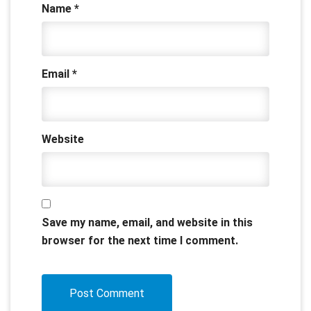
Name
*
Email
*
Website
Save my name, email, and website in this
browser for the next time I comment.