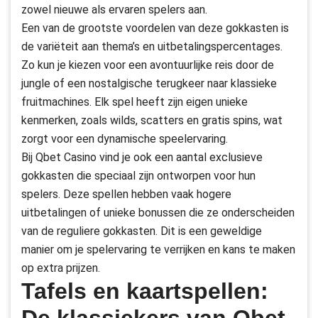
zowel nieuwe als ervaren spelers aan.
Een van de grootste voordelen van deze gokkasten is
de variëteit aan thema’s en uitbetalingspercentages.
Zo kun je kiezen voor een avontuurlijke reis door de
jungle of een nostalgische terugkeer naar klassieke
fruitmachines. Elk spel heeft zijn eigen unieke
kenmerken, zoals wilds, scatters en gratis spins, wat
zorgt voor een dynamische speelervaring.
Bij Qbet Casino vind je ook een aantal exclusieve
gokkasten die speciaal zijn ontworpen voor hun
spelers. Deze spellen hebben vaak hogere
uitbetalingen of unieke bonussen die ze onderscheiden
van de reguliere gokkasten. Dit is een geweldige
manier om je spelervaring te verrijken en kans te maken
op extra prijzen.
Tafels en kaartspellen: