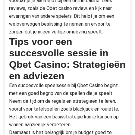
voordat je je aanmeldt bij een online casino. Lees
reviews, zoals de Qbet casino review, en kijk naar
ervaringen van andere spelers. Dit helpt je om een
weloverwogen beslissing te nemen en ervoor te
zorgen dat je in een veilige omgeving speelt.
Tips voor een
succesvolle sessie in
Qbet Casino: Strategieën
en adviezen
Een succesvolle speelsessie bij Qbet Casino begint
met een goed begrip van de spellen die je speelt.
Neem de tijd om de regels en strategieën te leren,
vooral voor tafelspellen zoals blackjack en roulette.
Het gebruik van een basisstrategie kan je kansen op
winnen aanzienlijk verbeteren.
Daarnaast is het belangrijk om je budget goed te