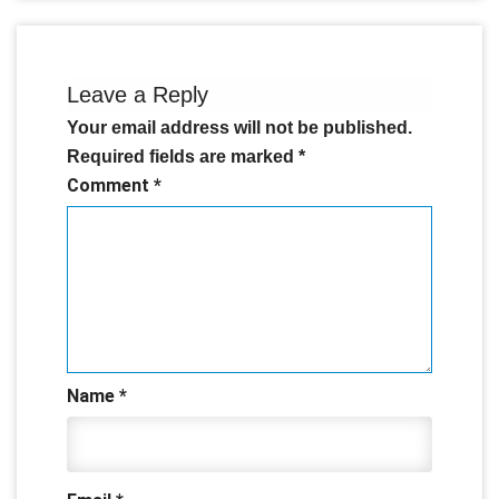
Leave a Reply
Your email address will not be published.
Required fields are marked
*
Comment
*
Name
*