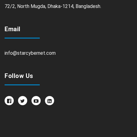
72/2, North Mugda, Dhaka-1214, Bangladesh.
Email
info@starcybernet.com
Follow Us