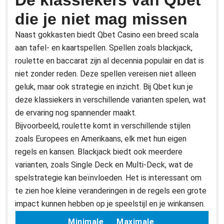
De klassiekers van Qbet
die je niet mag missen
Naast gokkasten biedt Qbet Casino een breed scala
aan tafel- en kaartspellen. Spellen zoals blackjack,
roulette en baccarat zijn al decennia populair en dat is
niet zonder reden. Deze spellen vereisen niet alleen
geluk, maar ook strategie en inzicht. Bij Qbet kun je
deze klassiekers in verschillende varianten spelen, wat
de ervaring nog spannender maakt.
Bijvoorbeeld, roulette komt in verschillende stijlen
zoals Europees en Amerikaans, elk met hun eigen
regels en kansen. Blackjack biedt ook meerdere
varianten, zoals Single Deck en Multi-Deck, wat de
spelstrategie kan beïnvloeden. Het is interessant om
te zien hoe kleine veranderingen in de regels een grote
impact kunnen hebben op je speelstijl en je winkansen.
Minimale
Maximale