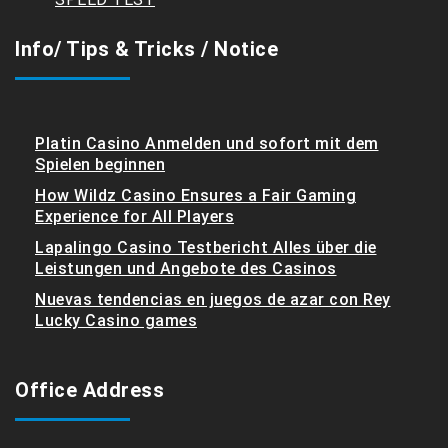
Info/ Tips & Tricks / Notice
Platin Casino Anmelden und sofort mit dem
Spielen beginnen
How Wildz Casino Ensures a Fair Gaming
Experience for All Players
Lapalingo Casino Testbericht Alles über die
Leistungen und Angebote des Casinos
Nuevas tendencias en juegos de azar con Rey
Lucky Casino games
Office Address