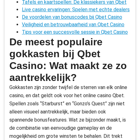
Tafels en kaartspellen: De klassiekers van Qbet
Live casino ervaringen: Spelen met echte dealers
De voordelen van bonuscodes bij Qbet Casino
Veiligheid en betrouwbaarheid van Qbet Casino
Tips voor een succesvolle sessie in Qbet Casino
De meest populaire
gokkasten bij Qbet
Casino: Wat maakt ze zo
aantrekkelijk?
Gokkasten zijn zonder twijfel de sterren van elk online
casino, en dat geldt ook voor het online casino Qbet.
Spellen zoals “Starburst” en “Gonzo’s Quest” zijn niet
alleen visueel aantrekkelijk, maar bieden ook
spannende bonusfeatures. Wat ze bijzonder maakt, is
de combinatie van eenvoudige gameplay en de
mogelijkheid om grote winsten te behalen. Dit trekt