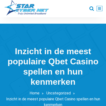
Skip
to
content
Broadband & Internet Services
Inzicht in de meest
populaire Qbet Casino
spellen en hun
kenmerken
Home
Uncategorized
Inzicht in de meest populaire Qbet Casino spellen en hun
kenmerken