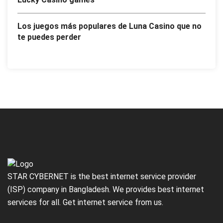
Los juegos más populares de Luna Casino que no
te puedes perder
STAR CYBERNET is the best internet service provider
(ISP) company in Bangladesh. We provides best internet
services for all. Get internet service from us.