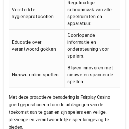
Regelmatige
Versterkte
schoonmaak van alle
hygiëneprotocollen
speelruimten en
apparatuur.
Doorlopende
Educatie over
informatie en
verantwoord gokken
ondersteuning voor
spelers.
Blijven innoveren met
Nieuwe online spellen
nieuwe en spannende
spellen.
Met deze proactieve benadering is Fairplay Casino
goed gepositioneerd om de uitdagingen van de
toekomst aan te gaan en zijn spelers een veilige,
plezierige en verantwoordelijke speelomgeving te
bieden.