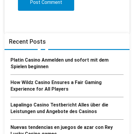
Recent Posts
Platin Casino Anmelden und sofort mit dem
Spielen beginnen
How Wildz Casino Ensures a Fair Gaming
Experience for All Players
Lapalingo Casino Testbericht Alles über die
Leistungen und Angebote des Casinos
Nuevas tendencias en juegos de azar con Rey
Lucky Casino games