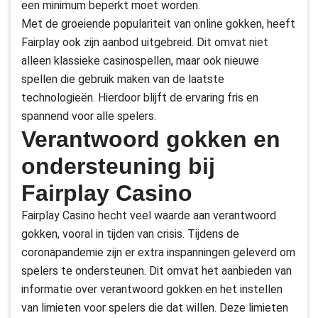
een minimum beperkt moet worden.
Met de groeiende populariteit van online gokken, heeft
Fairplay ook zijn aanbod uitgebreid. Dit omvat niet
alleen klassieke casinospellen, maar ook nieuwe
spellen die gebruik maken van de laatste
technologieën. Hierdoor blijft de ervaring fris en
spannend voor alle spelers.
Verantwoord gokken en
ondersteuning bij
Fairplay Casino
Fairplay Casino hecht veel waarde aan verantwoord
gokken, vooral in tijden van crisis. Tijdens de
coronapandemie zijn er extra inspanningen geleverd om
spelers te ondersteunen. Dit omvat het aanbieden van
informatie over verantwoord gokken en het instellen
van limieten voor spelers die dat willen. Deze limieten