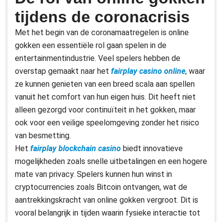
tijdens de coronacrisis
Met het begin van de coronamaatregelen is online
gokken een essentiële rol gaan spelen in de
entertainmentindustrie. Veel spelers hebben de
overstap gemaakt naar het
fairplay casino online
, waar
ze kunnen genieten van een breed scala aan spellen
vanuit het comfort van hun eigen huis. Dit heeft niet
alleen gezorgd voor continuïteit in het gokken, maar
ook voor een veilige speelomgeving zonder het risico
van besmetting.
Het
fairplay blockchain casino
biedt innovatieve
mogelijkheden zoals snelle uitbetalingen en een hogere
mate van privacy. Spelers kunnen hun winst in
cryptocurrencies zoals Bitcoin ontvangen, wat de
aantrekkingskracht van online gokken vergroot. Dit is
vooral belangrijk in tijden waarin fysieke interactie tot