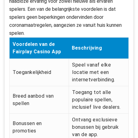
naadloze ervaring voor zowel nieuwe als ervaren
spelers. Een van de belangrijkste voordelen is dat
spelers geen beperkingen ondervinden door
coronamaatregelen, aangezien ze vanuit huis kunnen
spelen.
Voordelen van de
Beschrijving
Fairplay Casino App
Speel vanaf elke
Toegankelijkheid
locatie met een
internetverbinding.
Toegang tot alle
Breed aanbod van
populaire spellen,
spellen
inclusief live dealers.
Ontvang exclusieve
Bonussen en
bonussen bij gebruik
promoties
van de app.