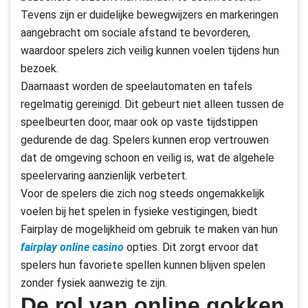
Tevens zijn er duidelijke bewegwijzers en markeringen
aangebracht om sociale afstand te bevorderen,
waardoor spelers zich veilig kunnen voelen tijdens hun
bezoek.
Daarnaast worden de speelautomaten en tafels
regelmatig gereinigd. Dit gebeurt niet alleen tussen de
speelbeurten door, maar ook op vaste tijdstippen
gedurende de dag. Spelers kunnen erop vertrouwen
dat de omgeving schoon en veilig is, wat de algehele
speelervaring aanzienlijk verbetert.
Voor de spelers die zich nog steeds ongemakkelijk
voelen bij het spelen in fysieke vestigingen, biedt
Fairplay de mogelijkheid om gebruik te maken van hun
fairplay online casino
opties. Dit zorgt ervoor dat
spelers hun favoriete spellen kunnen blijven spelen
zonder fysiek aanwezig te zijn.
De rol van online gokken