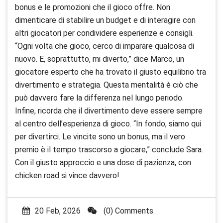
bonus e le promozioni che il gioco offre. Non
dimenticare di stabilire un budget e di interagire con
altri giocatori per condividere esperienze e consigli.
“Ogni volta che gioco, cerco di imparare qualcosa di
nuovo. E, soprattutto, mi diverto,” dice Marco, un
giocatore esperto che ha trovato il giusto equilibrio tra
divertimento e strategia. Questa mentalità è ciò che
può davvero fare la differenza nel lungo periodo.
Infine, ricorda che il divertimento deve essere sempre
al centro dell’esperienza di gioco. “In fondo, siamo qui
per divertirci. Le vincite sono un bonus, ma il vero
premio è il tempo trascorso a giocare,” conclude Sara.
Con il giusto approccio e una dose di pazienza, con
chicken road si vince davvero!
20 Feb, 2026
(0) Comments