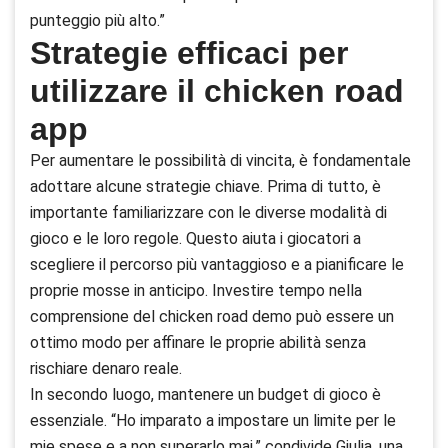
punteggio più alto.”
Strategie efficaci per
utilizzare il chicken road
app
Per aumentare le possibilità di vincita, è fondamentale
adottare alcune strategie chiave. Prima di tutto, è
importante familiarizzare con le diverse modalità di
gioco e le loro regole. Questo aiuta i giocatori a
scegliere il percorso più vantaggioso e a pianificare le
proprie mosse in anticipo. Investire tempo nella
comprensione del chicken road demo può essere un
ottimo modo per affinare le proprie abilità senza
rischiare denaro reale.
In secondo luogo, mantenere un budget di gioco è
essenziale. “Ho imparato a impostare un limite per le
mie spese e a non superarlo mai,” condivide Giulia, una