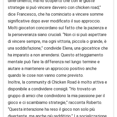
divertimento, ma ho scoperto che con le giuste
strategie si può vincere davvero con chicken road,”
dice Francesco, che ha cominciato a vincere somme
significative dopo aver modificato il suo approccio.
Molti giocatori concordano sul fatto che la pazienza e
la perseveranza siano cruciali. “Non ci si può aspettare
di vincere sempre, ma ogni vittoria, piccola o grande, è
una soddisfazione,” condivide Elena, una giocatrice che
ha imparato a non arrendersi. Questo atteggiamento
mentale può fare la differenza nel lungo termine e
aiutare a mantenere un approccio positivo anche
quando le cose non vanno come previsto.
Inoltre, la community di Chicken Road è molto attiva e
disponibile a condividere consigli. “Ho trovato un
gruppo di amici che condividono la mia passione per il
gioco e ci scambiamo strategie,” racconta Roberto.
“Questa interazione ha reso il gioco non solo più
divertente, ma anche più redditizio.” La socializzazione