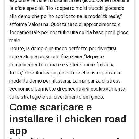
esplorare le varie funzionalità del gioco, come i bonus e
le sfide speciali. “Ho scoperto molti trucchi giocando
alla demo che poi ho applicato nella modalità reale,”
afferma Valentina. Questa fase di apprendimento è
fondamentale per costruire una solida base per il gioco
reale.
Inoltre, la demo è un modo perfetto per divertirsi
senza alcuna pressione finanziaria. “Mi piace
semplicemente giocare e vedere come funziona
tutto,” dice Andrea, un giocatore che usa spesso la
modalità demo per rilassarsi. La mancanza di stress
economico permette di concentrarsi esclusivamente
sulle strategie e sul divertimento del gioco.
Come scaricare e
installare il chicken road
app