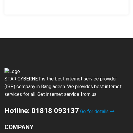
STAR CYBERNET is the best internet service provider
(ISP) company in Bangladesh. We provides best internet
services for all. Get internet service from us.
Hotline: 01818 093137
Go for details
COMPANY