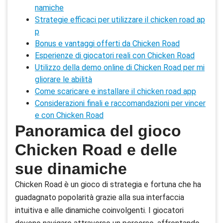
namiche
Strategie efficaci per utilizzare il chicken road ap
p
Bonus e vantaggi offerti da Chicken Road
Esperienze di giocatori reali con Chicken Road
Utilizzo della demo online di Chicken Road per mi
gliorare le abilità
Come scaricare e installare il chicken road app
Considerazioni finali e raccomandazioni per vincer
e con Chicken Road
Panoramica del gioco
Chicken Road e delle
sue dinamiche
Chicken Road è un gioco di strategia e fortuna che ha
guadagnato popolarità grazie alla sua interfaccia
intuitiva e alle dinamiche coinvolgenti. I giocatori