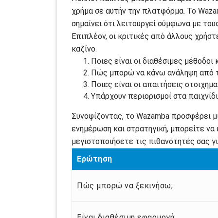
χρήμα σε αυτήν την πλατφόρμα. Το Waza
σημαίνει ότι λειτουργεί σύμφωνα με του
Επιπλέον, οι κριτικές από άλλους χρήστ
καζίνο.
Ποιες είναι οι διαθέσιμες μέθοδοι
Πώς μπορώ να κάνω ανάληψη από τ
Ποιες είναι οι απαιτήσεις στοιχημα
Υπάρχουν περιορισμοί στα παιχνίδι
Συνοψίζοντας, το Wazamba προσφέρει μι
ενημέρωση και στρατηγική, μπορείτε να
μεγιστοποιήσετε τις πιθανότητές σας γι
Ερώτηση
Πώς μπορώ να ξεκινήσω;
Είναι διαθέσιμη εφαρμογή;