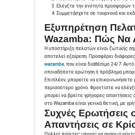
Ελέγξτε την ενότητα προσφορών τ
Συμμετάσχετε σε τουρνουά και εκδ
Εξυπηρέτηση Πελατ
Wazamba: Πώς Να 
Η υποστήριξη πελατών είναι ζωτικής σημ
αποτελεί εξαίρεση. Προσφέρει διάφορε
wazamba
, που είναι διαθέσιμο 24/7. Αυ
οποιαδήποτε ερώτηση ή πρόβλημα μπορε
Επιπλέον, μπορείτε να επικοινωνήσετε μ
περισσότερο χρόνο. Φροντίστε να ελέγξ
μπορεί να βρείτε γρήγορες απαντήσεις 
στο Wazamba είναι γενικά θετική, με γρ
Συχνές Ερωτήσεις 
Απαντήσεις σε Κρί
Πολλοί παίκτες μπορεί να αναρωτιούντ