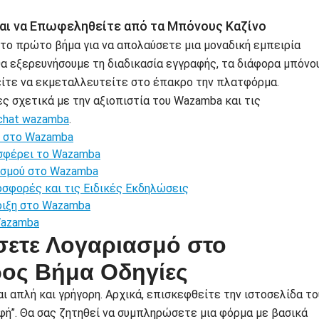
αι να Επωφεληθείτε από τα Μπόνους Καζίνο
 το πρώτο βήμα για να απολαύσετε μια μοναδική εμπειρία
θα εξερευνήσουμε τη διαδικασία εγγραφής, τα διάφορα μπόνο
είτε να εκμεταλλευτείτε στο έπακρο την πλατφόρμα.
ς σχετικά με την αξιοπιστία του Wazamba και τις
 chat wazamba
.
ό στο Wazamba
σφέρει το Wazamba
ασμού στο Wazamba
σφορές και τις Ειδικές Εκδηλώσεις
ριξη στο Wazamba
Wazamba
ετε Λογαριασμό στο
ος Βήμα Οδηγίες
ι απλή και γρήγορη. Αρχικά, επισκεφθείτε την ιστοσελίδα το
αφή”. Θα σας ζητηθεί να συμπληρώσετε μια φόρμα με βασικά