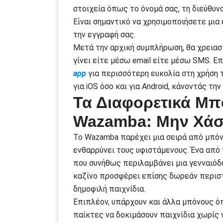
στοιχεία όπως το όνομά σας, τη διεύθυν
Είναι σημαντικό να χρησιμοποιήσετε μια
την εγγραφή σας.
Μετά την αρχική συμπλήρωση, θα χρειασ
γίνει είτε μέσω email είτε μέσω SMS. Ε
app
για περισσότερη ευκολία στη χρήση τ
για iOS όσο και για Android, κάνοντάς τη
Τα Διαφορετικά Μπ
Wazamba: Μην Χάσ
Το Wazamba παρέχει μια σειρά από μπόν
ενθαρρύνει τους υφιστάμενους. Ένα από 
που συνήθως περιλαμβάνει μια γενναιόδ
καζίνο προσφέρει επίσης δωρεάν περισ
δημοφιλή παιχνίδια.
Επιπλέον, υπάρχουν και άλλα μπόνους 
παίκτες να δοκιμάσουν παιχνίδια χωρίς 