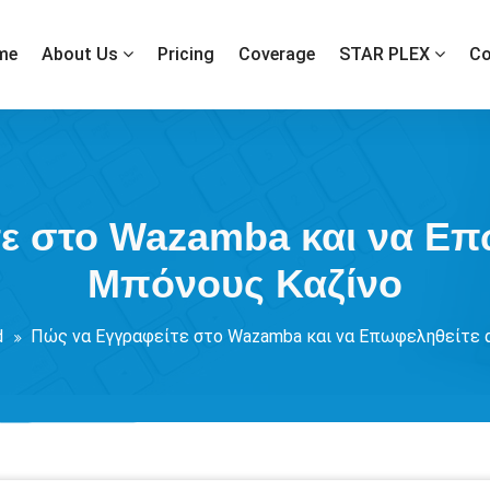
me
About Us
Pricing
Coverage
STAR PLEX
Co
ε στο Wazamba και να Επ
Μπόνους Καζίνο
d
Πώς να Εγγραφείτε στο Wazamba και να Επωφεληθείτε 