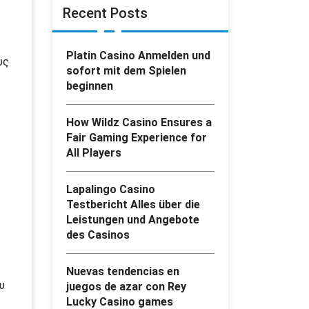
Recent Posts
Platin Casino Anmelden und
υς
sofort mit dem Spielen
beginnen
How Wildz Casino Ensures a
Fair Gaming Experience for
All Players
Lapalingo Casino
Testbericht Alles über die
Leistungen und Angebote
des Casinos
Nuevas tendencias en
υ
juegos de azar con Rey
Lucky Casino games